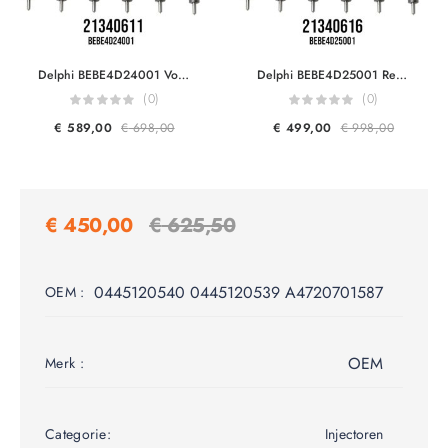
Delphi BEBE4D24001 Volvo Trucks & Volvo Penta 21340611 7421340611 21371672 9021371672 20972225 7420972225 85000497 20584345 85003263 3801618 EUI Diesel Injector Euro 5
Delphi BEBE4D25001 Renault & Volvo Trucks 21340616 21098096 20198087 7421098096 7421340616 85003268 For DXi 13 FH460/500/520 EUI Diesel Injector Euro 5
(0)
(0)
€
589,00
€
698,00
€
499,00
€
998,00
€
450,00
€
625,50
0445120540 0445120539 A4720701587
OEM :
OEM
Merk :
Categorie:
Injectoren