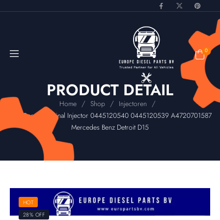
0
PRODUCT DETAIL
/
/
/
Home
Shop
Injectoren
New Bosch Original Injector 0445120540 0445120539 A4720701587
Mercedes Benz Detroit D15
HOT
28% OFF