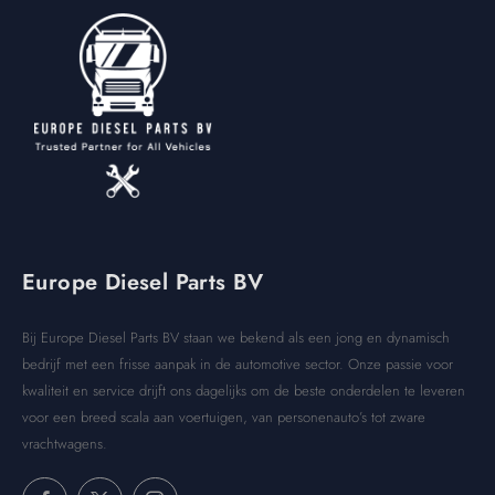
Europe Diesel Parts BV
Bij Europe Diesel Parts BV staan we bekend als een jong en dynamisch
bedrijf met een frisse aanpak in de automotive sector. Onze passie voor
kwaliteit en service drijft ons dagelijks om de beste onderdelen te leveren
voor een breed scala aan voertuigen, van personenauto’s tot zware
vrachtwagens.