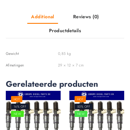
Additional
Reviews
(0)
Productdetails
Gewicht
0,85 kg
Afmetingen
29 × 12 × 7 cm
Gerelateerde producten
HOT
HOT
16% OFF
50% OFF
NEW
NEW