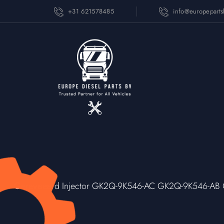
+31 621578485
info@europepart
Gereviseerd Injector GK2Q-9K546-AC GK2Q-9K546-AB