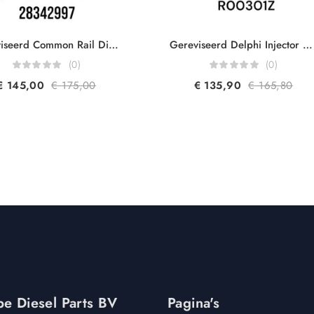
Gereviseerd Common Rail Diesel Injector Delphi 28342997 R00002D 28348371 Mercedes Sprinter Vito Viano Infiniti Q50 Q70 Jeep Compass A6510704987 A6510700587 2.2CRDI
Gereviseerd Delphi Injector R00301Z R00001Z R00002Z R00101Z 2S7Q9K546AH 1152989 3S7Q9K546AJ 1376694 1226331 2.0TDCI
(0)
(0)
€
145,00
€
175,00
€
135,90
€
165,80
e Diesel Parts BV
Pagina's