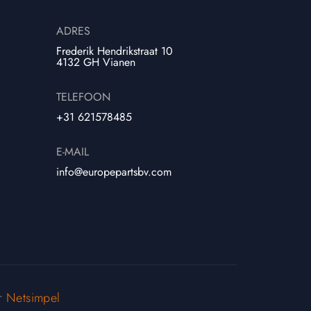
ADRES
Frederik Hendrikstraat 10
4132 GH Vianen
TELEFOON
+31 621578485
E-MAIL
info@europepartsbv.com
or
Netsimpel