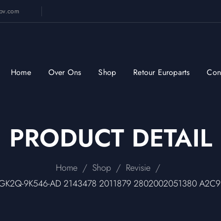
sbv.com
Home
Over Ons
Shop
Retour Europarts
Con
PRODUCT DETAIL
/
/
/
Home
Shop
Revisie
 GK2Q-9K546-AD 2143478 2011879 2802002051380 A2C9303