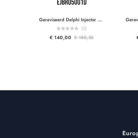
Gereviseerd Delphi Injector R05001D 32006623 230-06623 For JCB 444/412S/416HT Engine 4.4 L
(0)
€
140,00
€
180,35
Europ