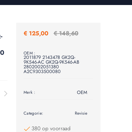
€
125,00
€
148,60
-
80
OEM :
2011879 2143478 GK2Q-
9K546-AC GK2Q-9K546-AB
2802002051380
A2C9303500080
OEM
Merk :
Categorie:
Revisie
380 op voorraad