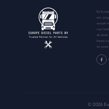
Bij Europ
een jong 
aanpak in
voor kwal
de beste
breed sca
tot zware
© 2026 Euro