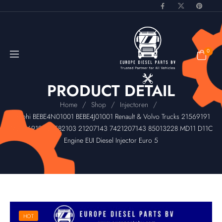
0
PRODUCT DETAIL
/
/
/
Home
Shop
Injectoren
Delphi BEBE4N01001 BEBE4J01001 Renault & Volvo Trucks 21569191
7421569191 21582103 21207143 7421207143 85013228 MD11 D11C
Engine EUI Diesel Injector Euro 5
HOT