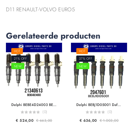
D11 RENAULT-VOLVO EURO5
Gerelateerde producten
HOT
HOT
21% OFF
37% OFF
NEW
NEW
Delphi BEBE4D24003 BEBE4D16003 Volvo Trucks 21340613 7421340613 21371674 85003265 20584347 20972223 For D13A FM360/400/440 EUI Diesel Injector Euro 5
Delphi BEBj1D05001 Daf 2047601 For MX11 MY17 450HP Engine F2P Smart Injector Euro 6
(0)
(0)
€
524,00
€
663,00
€
636,00
€
1.003,00