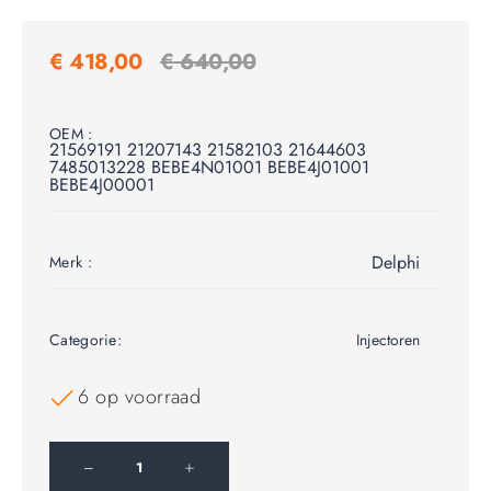
€
418,00
€
640,00
OEM :
21569191 21207143 21582103 21644603
7485013228 BEBE4N01001 BEBE4J01001
BEBE4J00001
Delphi
Merk :
Categorie:
Injectoren
6 op voorraad