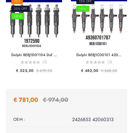
HOT
15% OFF
25% OFF
NEW
NEW
Delphi BEBJ1D01104 Daf 1972590 1925658 1952044 For MX11 440HP Engine F2P Smart Diesel Injector Euro 6
Delphi BEBJ1C00101 42045058 Mercedes Benz A9360701787 A9360702987 FOR OM934 OM936 Engine Smart Injector Euro 6
(0)
(0)
€
525,00
€
699,90
€
482,00
€
568,00
€
781,00
€
974,00
2426853 42060313
OEM :