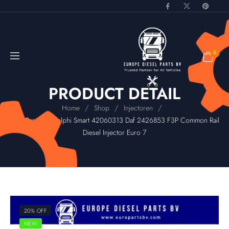
0
PRODUCT DETAIL
/
/
/
Home
Shop
Injectoren
New Premium Delphi Smart 42060313 Daf 2426853 F3P Common Rail
Diesel Injector Euro 7
20% OFF
NEW