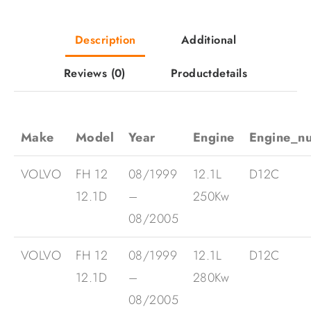
Description
Additional
Reviews
(0)
Productdetails
Make
Model
Year
Engine
Engine_n
VOLVO
FH 12
08/1999
12.1L
D12C
12.1D
–
250Kw
08/2005
VOLVO
FH 12
08/1999
12.1L
D12C
12.1D
–
280Kw
08/2005