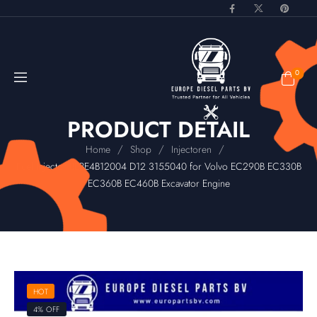
0
PRODUCT DETAIL
/
/
/
Home
Shop
Injectoren
Fuel Injector BEBE4B12004 D12 3155040 for Volvo EC290B EC330B
EC360B EC460B Excavator Engine
HOT
4% OFF