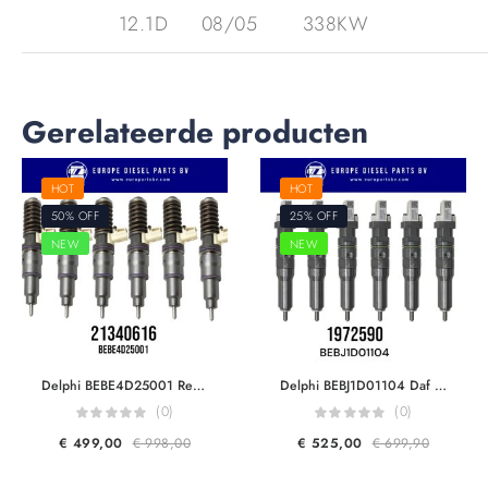
12.1D
08/05
338KW
Gerelateerde producten
HOT
HOT
50% OFF
25% OFF
NEW
NEW
Delphi BEBE4D25001 Renault & Volvo Trucks 21340616 21098096 20198087 7421098096 7421340616 85003268 For DXi 13 FH460/500/520 EUI Diesel Injector Euro 5
Delphi BEBJ1D01104 Daf 1972590 1925658 1952044 For MX11 440HP Engine F2P Smart Diesel Injector Euro 6
(0)
(0)
€
499,00
€
998,00
€
525,00
€
699,90