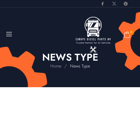
0
NEWS TYPE
/
Home
News Type