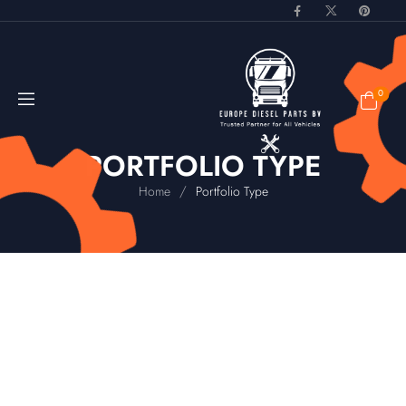
0
PORTFOLIO TYPE
/
Home
Portfolio Type