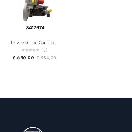
New Geniune Cummins Unfiltered Fuel Systems Pump 3417674 Suitable For QSM11 ISM11 M11 N14 Engine
(0)
€
650,00
€
984,00