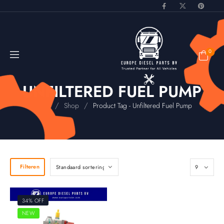
0
UNFILTERED FUEL PUMP
/
/
Home
Shop
Product Tag - Unfiltered Fuel Pump
Filteren
34% OFF
NEW